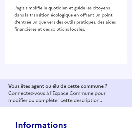
J’agis simplifie le quotidien et guide les citoyens
dans la transition écologique en offrant un point
d’entrée unique vers des outils pratiques, des aides
financières et des solutions locales.
I
t
e
Vous êtes agent ou élu de cette commune ?
m
Connectez-vous à
l'Espace Commune
pour
1
modifier ou compléter cette description..
o
f
3
Informations