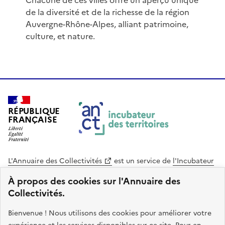
Chacune de ces villes offre un aperçu unique
de la diversité et de la richesse de la région
Auvergne-Rhône-Alpes, alliant patrimoine,
culture, et nature.
RÉPUBLIQUE
FRANÇAISE
L'Annuaire des Collectivités
est un service de
l'Incubateur
des Territoires
, une mission de
l'Agence Nationale de la
À propos des cookies sur l'Annuaire des
Cohésion des Territoires
. Le code source de ce site web
Collectivités.
est disponible en licence libre. Le design de ce site est conçu
avec le système de design de l’État.
Bienvenue ! Nous utilisons des cookies pour améliorer votre