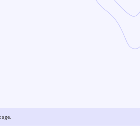
page.