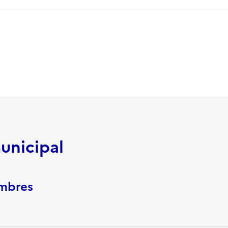
unicipal
embres