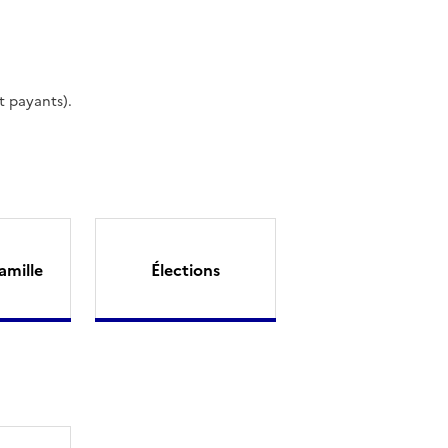
t payants).
amille
Élections