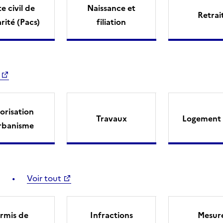
e civil de
Naissance et
Retrai
arité (Pacs)
filiation
orisation
Travaux
Logement 
rbanisme
Voir tout
rmis de
Infractions
Mesur