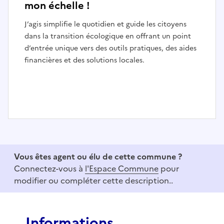
mon échelle !
J’agis simplifie le quotidien et guide les citoyens
dans la transition écologique en offrant un point
d’entrée unique vers des outils pratiques, des aides
financières et des solutions locales.
I
t
e
Vous êtes agent ou élu de cette commune ?
m
Connectez-vous à
l'Espace Commune
pour
1
modifier ou compléter cette description..
o
f
3
Informations