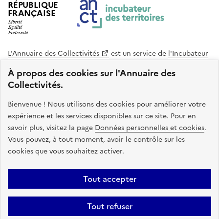
RÉPUBLIQUE
FRANÇAISE
L'Annuaire des Collectivités
est un service de
l'Incubateur
des Territoires
, une mission de
l'Agence Nationale de la
À propos des cookies sur l'Annuaire des
Cohésion des Territoires
. Le code source de ce site web
Collectivités.
est disponible en licence libre. Le design de ce site est conçu
avec le système de design de l’État.
Bienvenue ! Nous utilisons des cookies pour améliorer votre
expérience et les services disponibles sur ce site. Pour en
legifrance.gouv.fr
info.gouv.fr
savoir plus, visitez la page
Données personnelles et cookies
.
Vous pouvez, à tout moment, avoir le contrôle sur les
service-public.gouv.fr
data.gouv.fr
cookies que vous souhaitez activer.
Plan du site
Accessibilite : non conforme
Mentions légales
Tout accepter
Politique de confidentialité
Gestion des cookies
FAQ
Kit de
Tout refuser
communication
Statistiques
Code source