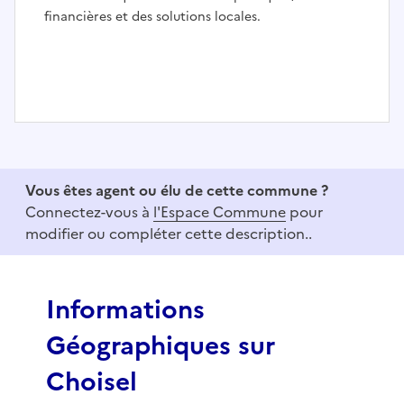
financières et des solutions locales.
I
t
e
Vous êtes agent ou élu de cette commune ?
m
Connectez-vous à
l'Espace Commune
pour
1
modifier ou compléter cette description..
o
f
3
Informations
Géographiques sur
Choisel