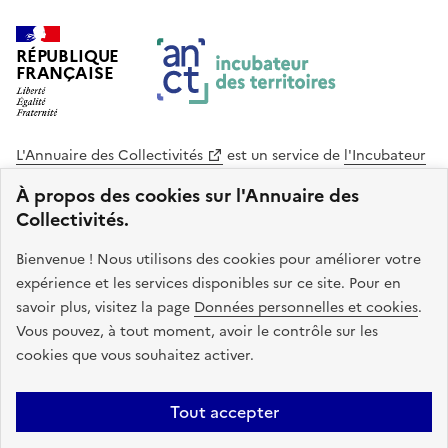
RÉPUBLIQUE
FRANÇAISE
L'Annuaire des Collectivités
est un service de
l'Incubateur
des Territoires
, une mission de
l'Agence Nationale de la
À propos des cookies sur l'Annuaire des
Cohésion des Territoires
. Le code source de ce site web
Collectivités.
est disponible en licence libre. Le design de ce site est conçu
avec le système de design de l’État.
Bienvenue ! Nous utilisons des cookies pour améliorer votre
expérience et les services disponibles sur ce site. Pour en
legifrance.gouv.fr
info.gouv.fr
savoir plus, visitez la page
Données personnelles et cookies
.
Vous pouvez, à tout moment, avoir le contrôle sur les
service-public.gouv.fr
data.gouv.fr
cookies que vous souhaitez activer.
Plan du site
Accessibilite : non conforme
Mentions légales
Tout accepter
Politique de confidentialité
Gestion des cookies
FAQ
Kit de