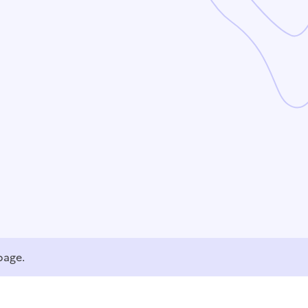
page.