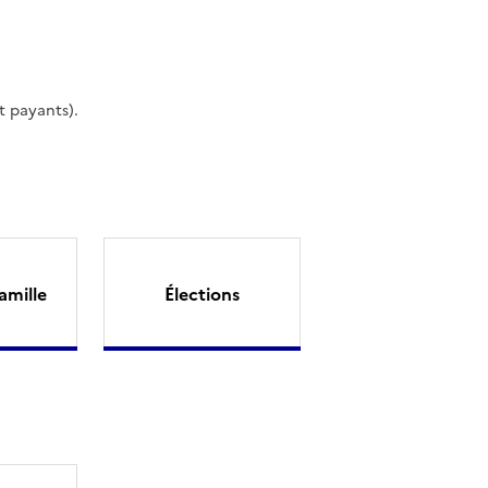
t payants).
amille
Élections