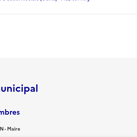
unicipal
embres
 - Maire