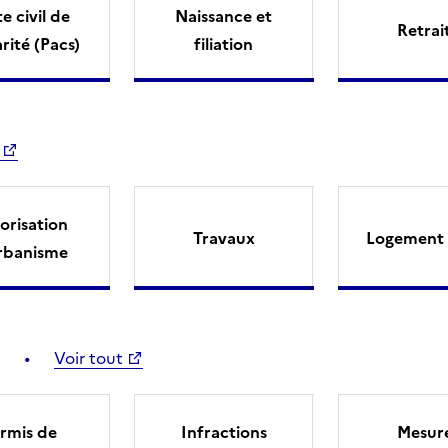
e civil de
Naissance et
Retrai
arité (Pacs)
filiation
orisation
Travaux
Logement 
rbanisme
Voir tout
rmis de
Infractions
Mesur