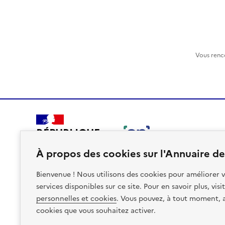
Vous renc
RÉPUBLIQUE
FRANÇAISE
À propos des cookies sur l'Annuaire des
Bienvenue ! Nous utilisons des cookies pour améliorer v
services disponibles sur ce site. Pour en savoir plus, vis
personnelles et cookies
. Vous pouvez, à tout moment, av
Plan du site
Accessibilite : non conforme
Mentions léga
cookies que vous souhaitez activer.