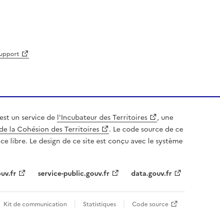
support
est un service de
l'Incubateur des Territoires
, une
de la Cohésion des Territoires
. Le code source de ce
nce libre. Le design de ce site est conçu avec le système
uv.fr
service-public.gouv.fr
data.gouv.fr
Kit de communication
Statistiques
Code source