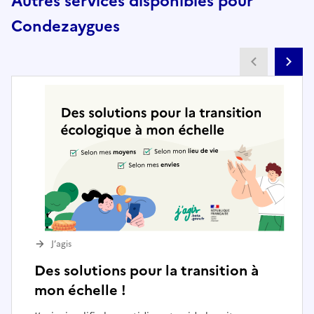
Autres services disponibles pour
Condezaygues
Partenai
Pa
J’agis
Des solutions pour la transition à
mon échelle !