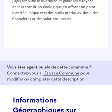
J’agis simplifie le quotidien et guide les citoyens
dans la transition écologique en offrant un point
d’entrée unique vers des outils pratiques, des aides
financières et des solutions locales.
I
t
e
Vous êtes agent ou élu de cette commune ?
m
Connectez-vous à
l'Espace Commune
pour
1
modifier ou compléter cette description..
o
f
3
Informations
Géographiques sur