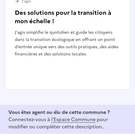
J’agis
Des solutions pour la transition à
mon échelle !
J’agis simplifie le quotidien et guide les citoyens
dans la transition écologique en offrant un point
d’entrée unique vers des outils pratiques, des aides
financières et des solutions locales.
I
t
e
Vous êtes agent ou élu de cette commune ?
m
Connectez-vous à
l'Espace Commune
pour
1
modifier ou compléter cette description..
o