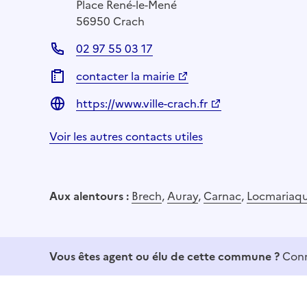
Place René-le-Mené
56950 Crach
02 97 55 03 17
contacter la mairie
https://www.ville-crach.fr
Voir les autres contacts utiles
Aux alentours :
Brech
,
Auray
,
Carnac
,
Locmariaqu
Vous êtes agent ou élu de cette commune ?
Conn