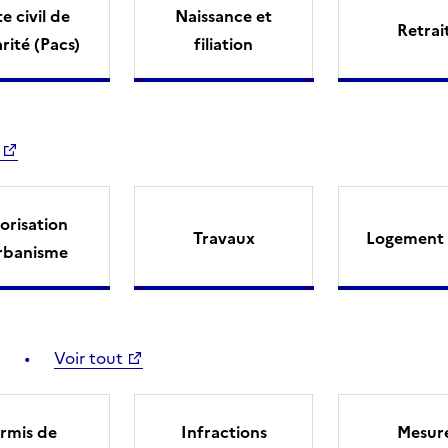
e civil de
Naissance et
Retrai
arité (Pacs)
filiation
orisation
Travaux
Logement 
rbanisme
Voir tout
rmis de
Infractions
Mesur