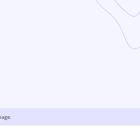
page.