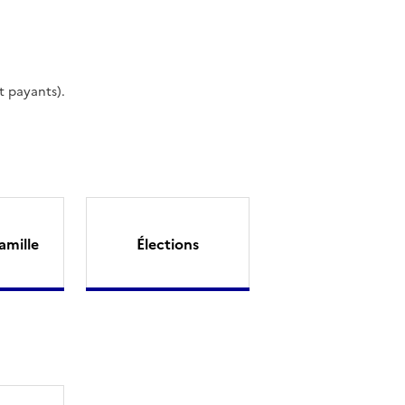
t payants).
amille
Élections