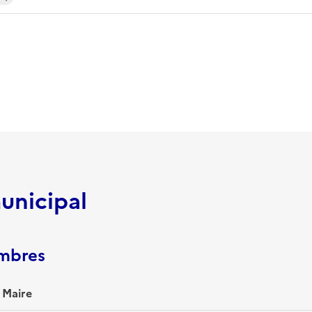
unicipal
embres
 Maire