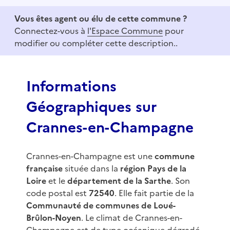
e
Vous êtes agent ou élu de cette commune ?
m
Connectez-vous à
l'Espace Commune
pour
1
modifier ou compléter cette description..
o
f
3
Informations
Géographiques sur
Crannes-en-Champagne
Crannes-en-Champagne est une
commune
française
située dans la
région Pays de la
Loire
et le
département de la Sarthe
. Son
code postal est
72540
. Elle fait partie de la
Communauté de communes de Loué-
Brûlon-Noyen
. Le climat de Crannes-en-