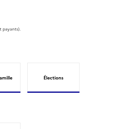
t payants).
amille
Élections