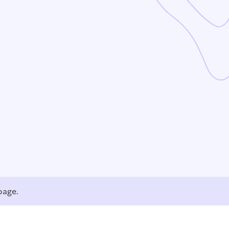
page.