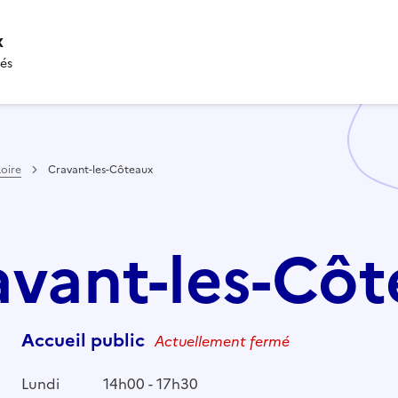
x
tés
Loire
Cravant-les-Côteaux
ravant-les-Cô
Accueil public
Actuellement fermé
Lundi
14h00 - 17h30