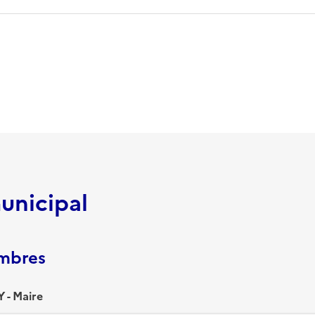
unicipal
embres
 - Maire