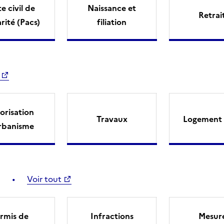
e civil de
Naissance et
Retrai
arité (Pacs)
filiation
orisation
Travaux
Logement 
rbanisme
Voir tout
rmis de
Infractions
Mesur