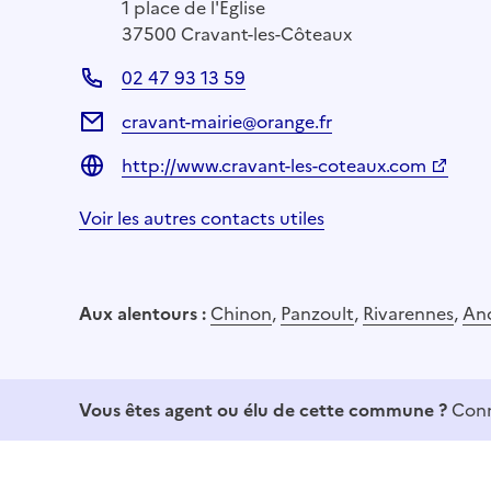
1 place de l'Église
37500 Cravant-les-Côteaux
02 47 93 13 59
cravant-mairie@orange.fr
http://www.cravant-les-coteaux.com
Voir les autres contacts utiles
Aux alentours :
Chinon
,
Panzoult
,
Rivarennes
,
An
Vous êtes agent ou élu de cette commune ?
Conn