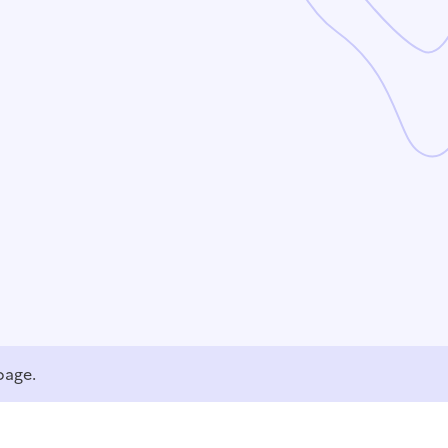
page.