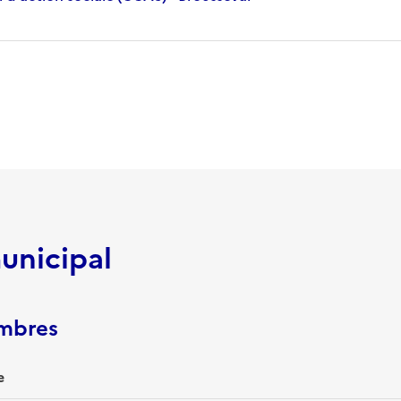
unicipal
embres
e