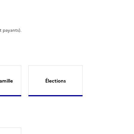
t payants).
amille
Élections