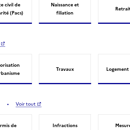
e civil de
Naissance et
Retrai
arité (Pacs)
filiation
orisation
Travaux
Logement 
rbanisme
Voir tout
rmis de
Infractions
Mesur