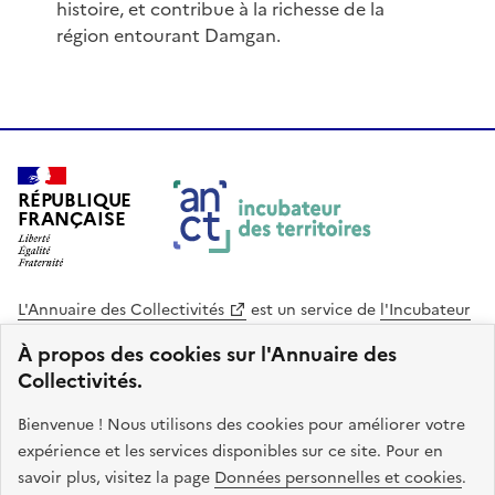
histoire, et contribue à la richesse de la
région entourant Damgan.
RÉPUBLIQUE
FRANÇAISE
L'Annuaire des Collectivités
est un service de
l'Incubateur
des Territoires
, une mission de
l'Agence Nationale de la
À propos des cookies sur l'Annuaire des
Cohésion des Territoires
. Le code source de ce site web
Collectivités.
est disponible en licence libre. Le design de ce site est conçu
avec le système de design de l’État.
Bienvenue ! Nous utilisons des cookies pour améliorer votre
expérience et les services disponibles sur ce site. Pour en
legifrance.gouv.fr
info.gouv.fr
savoir plus, visitez la page
Données personnelles et cookies
.