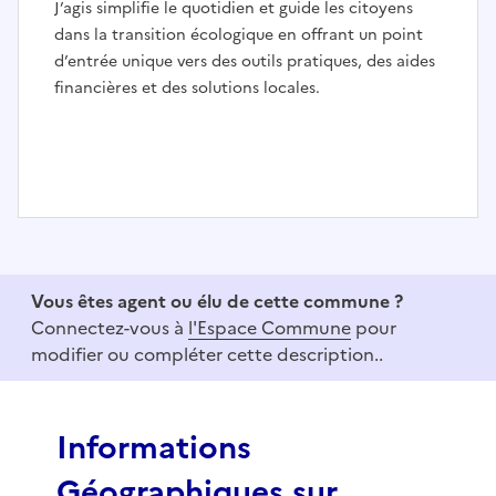
J’agis simplifie le quotidien et guide les citoyens
dans la transition écologique en offrant un point
d’entrée unique vers des outils pratiques, des aides
financières et des solutions locales.
I
t
e
Vous êtes agent ou élu de cette commune ?
m
Connectez-vous à
l'Espace Commune
pour
1
modifier ou compléter cette description..
o
f
3
Informations
Géographiques sur