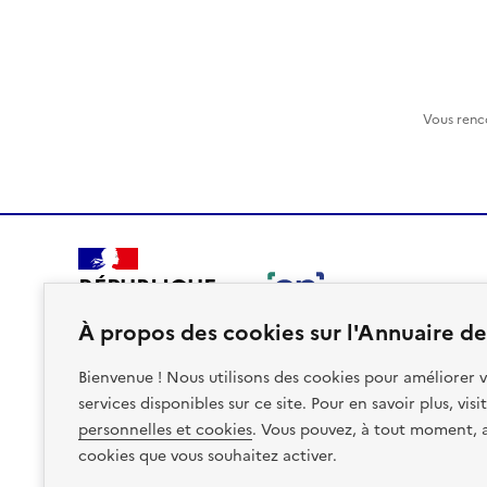
Vous renc
RÉPUBLIQUE
FRANÇAISE
À propos des cookies sur l'Annuaire des
Bienvenue ! Nous utilisons des cookies pour améliorer v
services disponibles sur ce site. Pour en savoir plus, vis
personnelles et cookies
. Vous pouvez, à tout moment, av
Plan du site
Accessibilite : non conforme
Mentions léga
cookies que vous souhaitez activer.