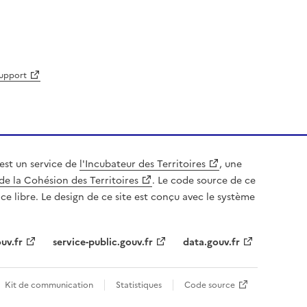
support
est un service de
l'Incubateur des Territoires
, une
de la Cohésion des Territoires
. Le code source de ce
nce libre. Le design de ce site est conçu avec le système
uv.fr
service-public.gouv.fr
data.gouv.fr
Kit de communication
Statistiques
Code source