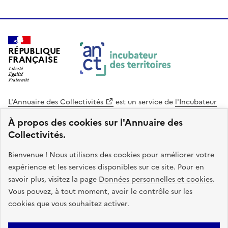
RÉPUBLIQUE
FRANÇAISE
L'Annuaire des Collectivités
est un service de
l'Incubateur
des Territoires
, une mission de
l'Agence Nationale de la
À propos des cookies sur l'Annuaire des
Cohésion des Territoires
. Le code source de ce site web
Collectivités.
est disponible en licence libre. Le design de ce site est conçu
avec le système de design de l’État.
Bienvenue ! Nous utilisons des cookies pour améliorer votre
expérience et les services disponibles sur ce site. Pour en
legifrance.gouv.fr
info.gouv.fr
savoir plus, visitez la page
Données personnelles et cookies
.
Vous pouvez, à tout moment, avoir le contrôle sur les
service-public.gouv.fr
data.gouv.fr
cookies que vous souhaitez activer.
Plan du site
Accessibilite : non conforme
Mentions légales