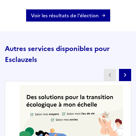
Voir les résultats de l'élection
Autres services disponibles pour
Esclauzels
Partenai
Pa