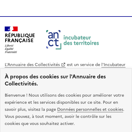
RÉPUBLIQUE
FRANÇAISE
L'Annuaire des Collectivités
est un service de
l'Incubateur
des Territoires
, une mission de
l'Agence Nationale de la
À propos des cookies sur l'Annuaire des
Cohésion des Territoires
. Le code source de ce site web
Collectivités.
est disponible en licence libre. Le design de ce site est conçu
avec le système de design de l’État.
Bienvenue ! Nous utilisons des cookies pour améliorer votre
expérience et les services disponibles sur ce site. Pour en
legifrance.gouv.fr
info.gouv.fr
savoir plus, visitez la page
Données personnelles et cookies
.
Vous pouvez, à tout moment, avoir le contrôle sur les
service-public.gouv.fr
data.gouv.fr
cookies que vous souhaitez activer.