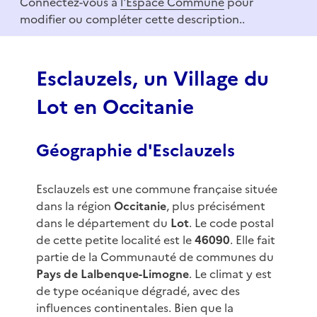
Connectez-vous à
l'Espace Commune
pour
1
modifier ou compléter cette description..
o
f
3
Esclauzels, un Village du
Lot en Occitanie
Géographie d'Esclauzels
Esclauzels est une commune française située
dans la région
Occitanie
, plus précisément
dans le département du
Lot
. Le code postal
de cette petite localité est le
46090
. Elle fait
partie de la Communauté de communes du
Pays de Lalbenque-Limogne
. Le climat y est
de type océanique dégradé, avec des
influences continentales. Bien que la