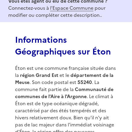
Vous êtes agent ou élu de cette commune ?
o
Connectez-vous à
l'Espace Commune
pour
f
modifier ou compléter cette description..
3
Informations
Géographiques sur Éton
Éton est une commune française située dans
la
région Grand Est
et le
département de la
Meuse
. Son code postal est
55240
. La
commune fait partie de la
Communauté de
communes de l'Aire à l'Argonne
. Le climat à
Éton est de type océanique dégradé,
caractérisé par des étés tempérés et des
hivers relativement doux. Bien qu'il n'y ait
pas de lac majeur dans l'immédiat voisinage
d'Éton, la région offre des paysages