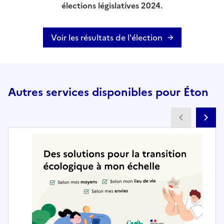
élections législatives 2024.
Voir les résultats de l'élection
Autres services disponibles pour Éton
Partenai
Pa