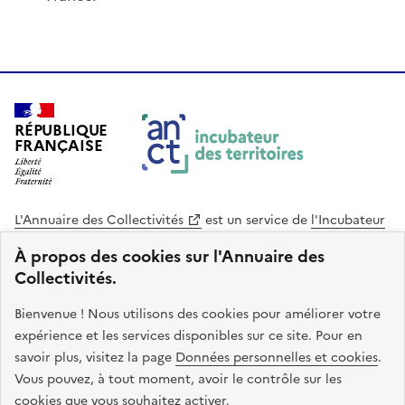
RÉPUBLIQUE
FRANÇAISE
L'Annuaire des Collectivités
est un service de
l'Incubateur
des Territoires
, une mission de
l'Agence Nationale de la
À propos des cookies sur l'Annuaire des
Cohésion des Territoires
. Le code source de ce site web
Collectivités.
est disponible en licence libre. Le design de ce site est conçu
avec le système de design de l’État.
Bienvenue ! Nous utilisons des cookies pour améliorer votre
expérience et les services disponibles sur ce site. Pour en
legifrance.gouv.fr
info.gouv.fr
savoir plus, visitez la page
Données personnelles et cookies
.
Vous pouvez, à tout moment, avoir le contrôle sur les
service-public.gouv.fr
data.gouv.fr
cookies que vous souhaitez activer.