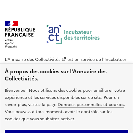
RÉPUBLIQUE
FRANÇAISE
L'Annuaire des Collectivités
est un service de
l'Incubateur
des Territoires
, une mission de
l'Agence Nationale de la
À propos des cookies sur l'Annuaire des
Cohésion des Territoires
. Le code source de ce site web
Collectivités.
est disponible en licence libre. Le design de ce site est conçu
avec le système de design de l’État.
Bienvenue ! Nous utilisons des cookies pour améliorer votre
expérience et les services disponibles sur ce site. Pour en
legifrance.gouv.fr
info.gouv.fr
savoir plus, visitez la page
Données personnelles et cookies
.
Vous pouvez, à tout moment, avoir le contrôle sur les
service-public.gouv.fr
data.gouv.fr
cookies que vous souhaitez activer.
Plan du site
Accessibilite : non conforme
Mentions légales