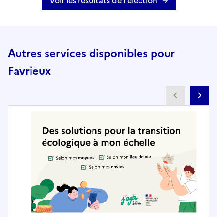
Voir les résultats de l'élection
Autres services disponibles pour
Favrieux
Partenai
Pa