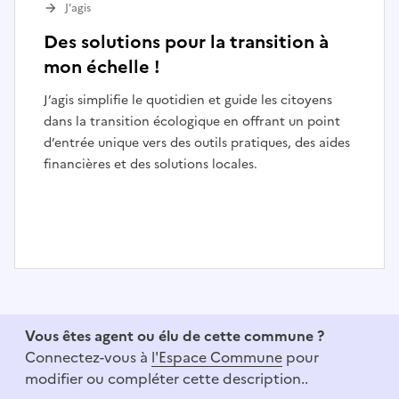
J’agis
Des solutions pour la transition à
mon échelle !
J’agis simplifie le quotidien et guide les citoyens
dans la transition écologique en offrant un point
d’entrée unique vers des outils pratiques, des aides
financières et des solutions locales.
I
t
e
Vous êtes agent ou élu de cette commune ?
m
Connectez-vous à
l'Espace Commune
pour
1
modifier ou compléter cette description..
o