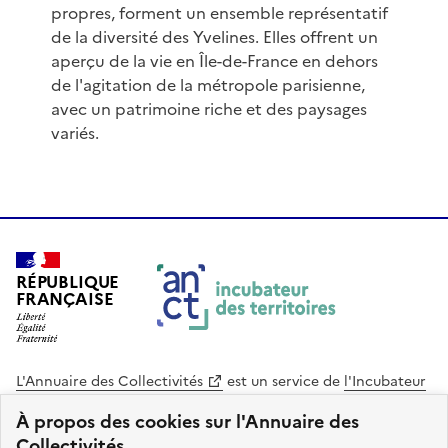
propres, forment un ensemble représentatif
de la diversité des Yvelines. Elles offrent un
aperçu de la vie en Île-de-France en dehors
de l'agitation de la métropole parisienne,
avec un patrimoine riche et des paysages
variés.
RÉPUBLIQUE
FRANÇAISE
L'Annuaire des Collectivités
est un service de
l'Incubateur
des Territoires
, une mission de
l'Agence Nationale de la
À propos des cookies sur l'Annuaire des
Cohésion des Territoires
. Le code source de ce site web
Collectivités.