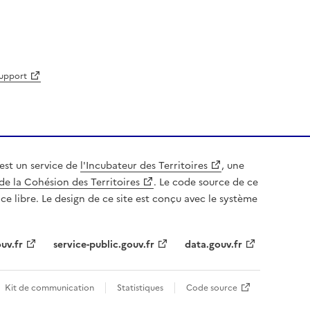
support
est un service de
l'Incubateur des Territoires
, une
de la Cohésion des Territoires
. Le code source de ce
nce libre. Le design de ce site est conçu avec le système
uv.fr
service-public.gouv.fr
data.gouv.fr
Kit de communication
Statistiques
Code source