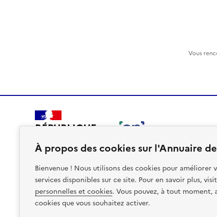
Vous renc
RÉPUBLIQUE
FRANÇAISE
À propos des cookies sur l'Annuaire des
Bienvenue ! Nous utilisons des cookies pour améliorer v
services disponibles sur ce site. Pour en savoir plus, vis
personnelles et cookies
. Vous pouvez, à tout moment, av
Plan du site
Accessibilite : non conforme
Mentions léga
cookies que vous souhaitez activer.