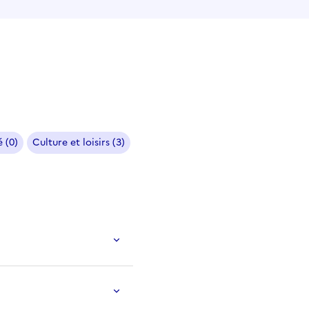
 (0)
Culture et loisirs (3)