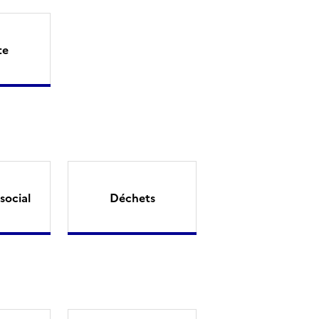
te
social
Déchets