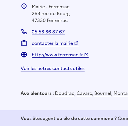
Mairie - Ferrensac
263 rue du Bourg
47330 Ferrensac
05 53 36 87 67
contacter la mairie
http://www.ferrensac.fr
Voir les autres contacts utiles
Aux alentours :
Doudrac
,
Cavarc
,
Bournel
,
Monta
Vous êtes agent ou élu de cette commune ?
Conn