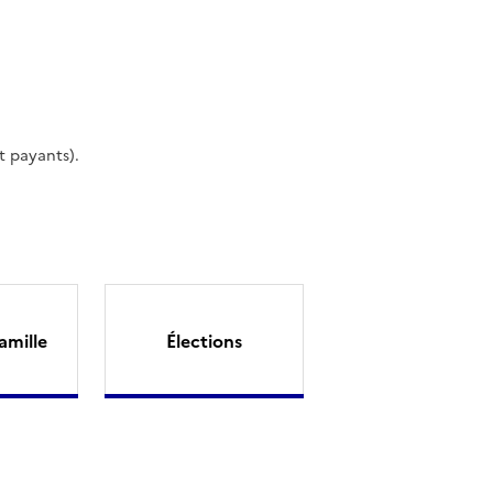
t payants).
amille
Élections