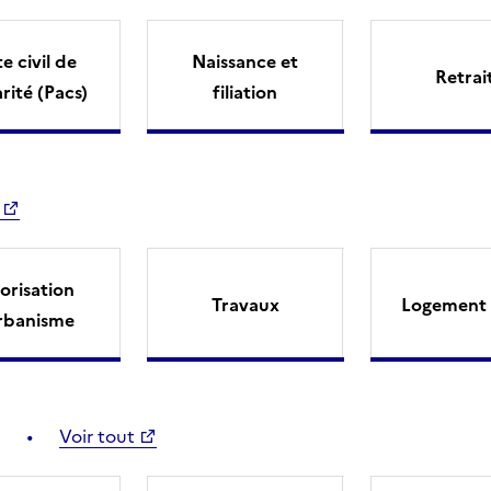
e civil de
Naissance et
Retrai
arité (Pacs)
filiation
orisation
Travaux
Logement 
rbanisme
Voir tout