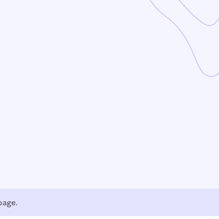
page.