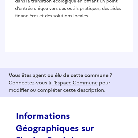
dans la transition écologique en offrant un point
d’entrée unique vers des outils pratiques, des aides
financières et des solutions locales.
I
t
e
Vous êtes agent ou élu de cette commune ?
m
Connectez-vous à
l'Espace Commune
pour
1
modifier ou compléter cette description..
o
f
3
Informations
Géographiques sur