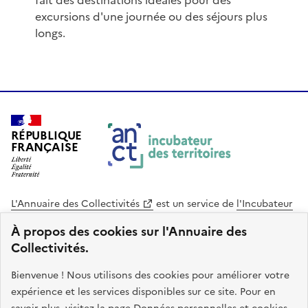
fait des destinations idéales pour des
excursions d'une journée ou des séjours plus
longs.
RÉPUBLIQUE
FRANÇAISE
L'Annuaire des Collectivités
est un service de
l'Incubateur
des Territoires
, une mission de
l'Agence Nationale de la
À propos des cookies sur l'Annuaire des
Cohésion des Territoires
. Le code source de ce site web
Collectivités.
est disponible en licence libre. Le design de ce site est conçu
avec le système de design de l’État.
Bienvenue ! Nous utilisons des cookies pour améliorer votre
expérience et les services disponibles sur ce site. Pour en
legifrance.gouv.fr
info.gouv.fr