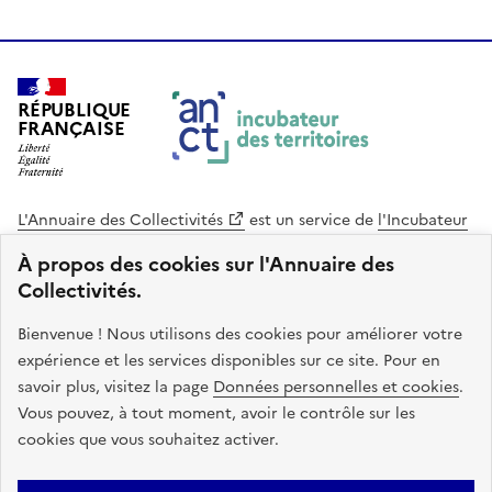
RÉPUBLIQUE
FRANÇAISE
L'Annuaire des Collectivités
est un service de
l'Incubateur
des Territoires
, une mission de
l'Agence Nationale de la
À propos des cookies sur l'Annuaire des
Cohésion des Territoires
. Le code source de ce site web
Collectivités.
est disponible en licence libre. Le design de ce site est conçu
avec le système de design de l’État.
Bienvenue ! Nous utilisons des cookies pour améliorer votre
expérience et les services disponibles sur ce site. Pour en
legifrance.gouv.fr
info.gouv.fr
savoir plus, visitez la page
Données personnelles et cookies
.
Vous pouvez, à tout moment, avoir le contrôle sur les
service-public.gouv.fr
data.gouv.fr
cookies que vous souhaitez activer.
Plan du site
Accessibilite : non conforme
Mentions légales