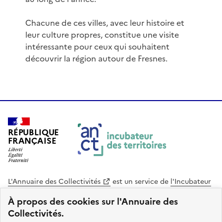
Chacune de ces villes, avec leur histoire et
leur culture propres, constitue une visite
intéressante pour ceux qui souhaitent
découvrir la région autour de Fresnes.
RÉPUBLIQUE
FRANÇAISE
L'Annuaire des Collectivités
est un service de
l'Incubateur
des Territoires
, une mission de
l'Agence Nationale de la
À propos des cookies sur l'Annuaire des
Cohésion des Territoires
. Le code source de ce site web
Collectivités.
est disponible en licence libre. Le design de ce site est conçu