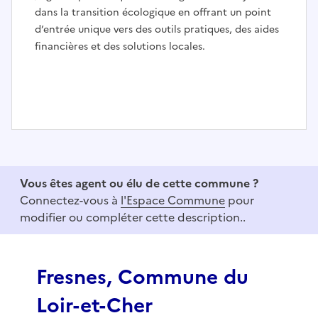
dans la transition écologique en offrant un point
d’entrée unique vers des outils pratiques, des aides
financières et des solutions locales.
I
t
e
Vous êtes agent ou élu de cette commune ?
m
Connectez-vous à
l'Espace Commune
pour
1
modifier ou compléter cette description..
o
f
3
Fresnes, Commune du
Loir-et-Cher