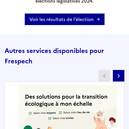
élections législatives 2024.
Voir les résultats de l'élection
Autres services disponibles pour
Frespech
Partenai
Pa