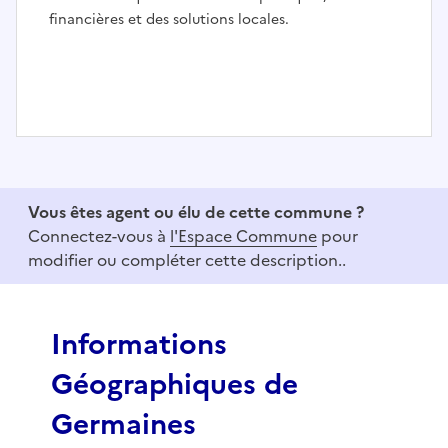
financières et des solutions locales.
I
t
e
Vous êtes agent ou élu de cette commune ?
m
Connectez-vous à
l'Espace Commune
pour
1
modifier ou compléter cette description..
o
f
3
Informations
Géographiques de
Germaines