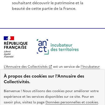
souhaitant découvrir le patrimoine et la
beauté de cette partie de la France.
RÉPUBLIQUE
FRANÇAISE
L'Annuaire des Collectivités
est un service de
l'Incubateur
des Territoires
, une mission de
l'Agence Nationale de la
À propos des cookies sur l'Annuaire des
Cohésion des Territoires
. Le code source de ce site web
Collectivités.
est disponible en licence libre. Le design de ce site est conçu
avec le système de design de l’État.
Bienvenue ! Nous utilisons des cookies pour améliorer votre
expérience et les services disponibles sur ce site. Pour en
legifrance.gouv.fr
info.gouv.fr
savoir plus, visitez la page
Données personnelles et cookies
.