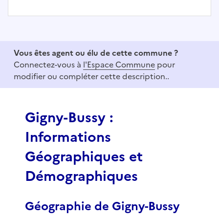
I
t
e
Vous êtes agent ou élu de cette commune ?
m
Connectez-vous à
l'Espace Commune
pour
1
modifier ou compléter cette description..
o
f
3
Gigny-Bussy :
Informations
Géographiques et
Démographiques
Géographie de Gigny-Bussy