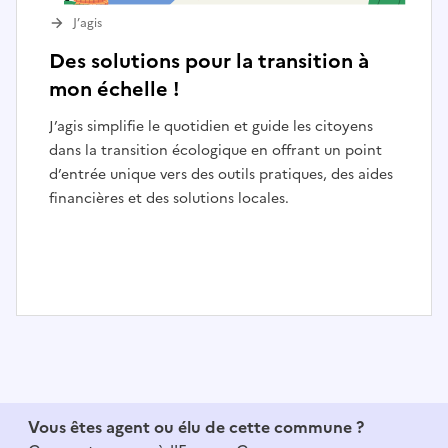
J’agis
Des solutions pour la transition à
mon échelle !
J’agis simplifie le quotidien et guide les citoyens
dans la transition écologique en offrant un point
d’entrée unique vers des outils pratiques, des aides
financières et des solutions locales.
I
t
e
m
1
Vous êtes agent ou élu de cette commune ?
o