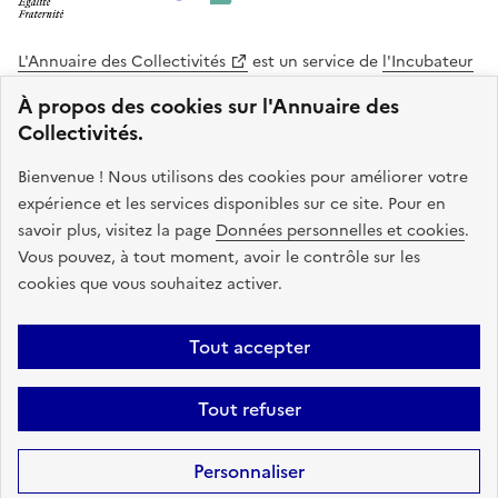
L'Annuaire des Collectivités
est un service de
l'Incubateur
des Territoires
, une mission de
l'Agence Nationale de la
À propos des cookies sur l'Annuaire des
Cohésion des Territoires
. Le code source de ce site web
Collectivités.
est disponible en licence libre. Le design de ce site est conçu
avec le système de design de l’État.
Bienvenue ! Nous utilisons des cookies pour améliorer votre
expérience et les services disponibles sur ce site. Pour en
legifrance.gouv.fr
info.gouv.fr
savoir plus, visitez la page
Données personnelles et cookies
.
Vous pouvez, à tout moment, avoir le contrôle sur les
service-public.gouv.fr
data.gouv.fr
cookies que vous souhaitez activer.
Plan du site
Accessibilite : non conforme
Mentions légales
Tout accepter
Politique de confidentialité
Gestion des cookies
FAQ
Kit de
Tout refuser
communication
Statistiques
Code source
Sauf mention contraire, tous les contenus de ce site sont sous
licence
Personnaliser
etalab-2.0