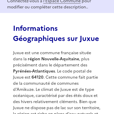
Connectez-vous à
l'Espace Commune
pour
f
modifier ou compléter cette description..
3
Informations
Géographiques sur Juxue
Juxue est une commune française située
dans la
région Nouvelle-Aquitaine
, plus
précisément dans le département des
Pyrénées-Atlantiques
. Le code postal de
Juxue est
64120
. Cette commune fait partie
de la communauté de communes
d'Amikuze. Le climat de Juxue est de type
océanique, caractérisé par des étés doux et
des hivers relativement cléments. Bien que
Juxue ne dispose pas de lac sur son territoire,
la région est riche en plans d'eau naturels et