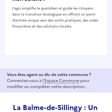
J’agis simplifie le quotidien et guide les citoyens
dans la transition écologique en offrant un point
d’entrée unique vers des outils pratiques, des aides
financières et des solutions locales.
I
t
e
Vous êtes agent ou élu de cette commune ?
m
Connectez-vous à
l'Espace Commune
pour
1
modifier ou compléter cette description..
o
f
3
La Balme-de-Sillingy : Un