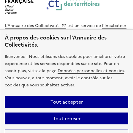
FRANÇAISE
L'Annuaire des Collectivités
est un service de
l'Incubateur
des Territoires
, une mission de
l'Agence Nationale de la
À propos des cookies sur l'Annuaire des
Cohésion des Territoires
. Le code source de ce site web
Collectivités.
est disponible en licence libre. Le design de ce site est conçu
avec le système de design de l’État.
Bienvenue ! Nous utilisons des cookies pour améliorer votre
expérience et les services disponibles sur ce site. Pour en
legifrance.gouv.fr
info.gouv.fr
savoir plus, visitez la page
Données personnelles et cookies
.
Vous pouvez, à tout moment, avoir le contrôle sur les
service-public.gouv.fr
data.gouv.fr
cookies que vous souhaitez activer.
Plan du site
Accessibilite : non conforme
Mentions légales
Tout accepter
Politique de confidentialité
Gestion des cookies
FAQ
Kit de
Tout refuser
communication
Statistiques
Code source
Sauf mention contraire, tous les contenus de ce site sont sous
licence