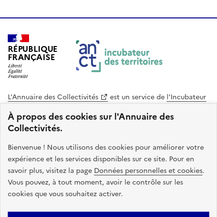
RÉPUBLIQUE
FRANÇAISE
L'Annuaire des Collectivités
est un service de
l'Incubateur
des Territoires
, une mission de
l'Agence Nationale de la
À propos des cookies sur l'Annuaire des
Cohésion des Territoires
. Le code source de ce site web
Collectivités.
est disponible en licence libre. Le design de ce site est conçu
avec le système de design de l’État.
Bienvenue ! Nous utilisons des cookies pour améliorer votre
expérience et les services disponibles sur ce site. Pour en
legifrance.gouv.fr
info.gouv.fr
savoir plus, visitez la page
Données personnelles et cookies
.
Vous pouvez, à tout moment, avoir le contrôle sur les
service-public.gouv.fr
data.gouv.fr
cookies que vous souhaitez activer.
Plan du site
Accessibilite : non conforme
Mentions légales