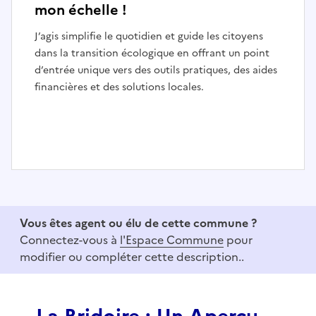
mon échelle !
J’agis simplifie le quotidien et guide les citoyens
dans la transition écologique en offrant un point
d’entrée unique vers des outils pratiques, des aides
financières et des solutions locales.
I
t
e
Vous êtes agent ou élu de cette commune ?
m
Connectez-vous à
l'Espace Commune
pour
1
modifier ou compléter cette description..
o
f
3