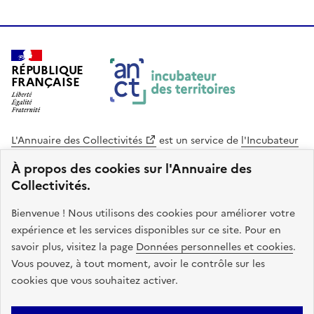
RÉPUBLIQUE
FRANÇAISE
L'Annuaire des Collectivités
est un service de
l'Incubateur
des Territoires
, une mission de
l'Agence Nationale de la
À propos des cookies sur l'Annuaire des
Cohésion des Territoires
. Le code source de ce site web
Collectivités.
est disponible en licence libre. Le design de ce site est conçu
avec le système de design de l’État.
Bienvenue ! Nous utilisons des cookies pour améliorer votre
expérience et les services disponibles sur ce site. Pour en
legifrance.gouv.fr
info.gouv.fr
savoir plus, visitez la page
Données personnelles et cookies
.
Vous pouvez, à tout moment, avoir le contrôle sur les
service-public.gouv.fr
data.gouv.fr
cookies que vous souhaitez activer.
Plan du site
Accessibilite : non conforme
Mentions légales