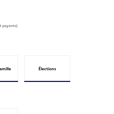
t payants).
amille
Élections