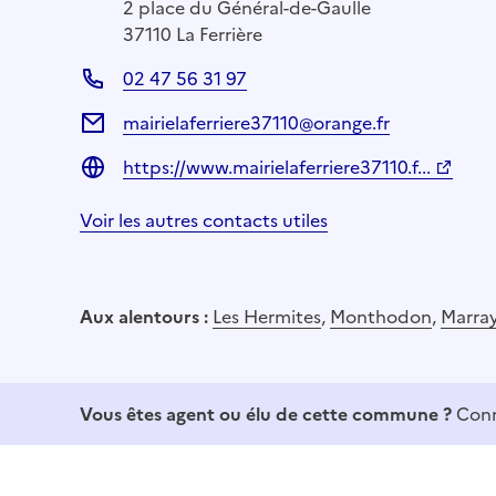
2 place du Général-de-Gaulle
37110 La Ferrière
02 47 56 31 97
mairielaferriere37110@orange.fr
https://www.mairielaferriere37110.f...
Voir les autres contacts utiles
Aux alentours :
Les Hermites
,
Monthodon
,
Marra
Vous êtes agent ou élu de cette commune ?
Conn