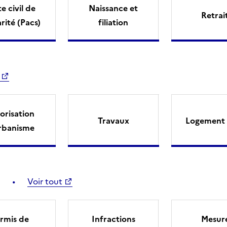
e civil de
Naissance et
Retrai
arité (Pacs)
filiation
orisation
Travaux
Logement 
rbanisme
Voir tout
rmis de
Infractions
Mesur