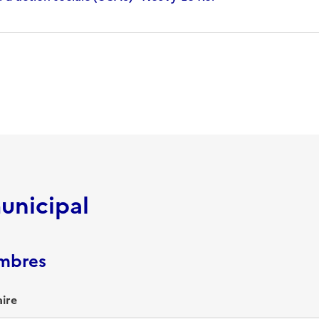
unicipal
embres
ire