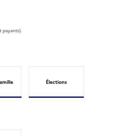
t payants).
amille
Élections