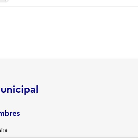
unicipal
embres
ire