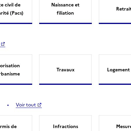
e civil de
Naissance et
Retrai
arité (Pacs)
filiation
orisation
Travaux
Logement 
rbanisme
Voir tout
rmis de
Infractions
Mesur