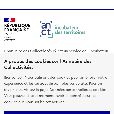
RÉPUBLIQUE
FRANÇAISE
L'Annuaire des Collectivités
est un service de
l'Incubateur
des Territoires
, une mission de
l'Agence Nationale de la
À propos des cookies sur l'Annuaire des
Cohésion des Territoires
. Le code source de ce site web
Collectivités.
est disponible en licence libre. Le design de ce site est conçu
avec le système de design de l’État.
Bienvenue ! Nous utilisons des cookies pour améliorer votre
expérience et les services disponibles sur ce site. Pour en
legifrance.gouv.fr
info.gouv.fr
savoir plus, visitez la page
Données personnelles et cookies
.
Vous pouvez, à tout moment, avoir le contrôle sur les
service-public.gouv.fr
data.gouv.fr
cookies que vous souhaitez activer.
Plan du site
Accessibilite : non conforme
Mentions légales