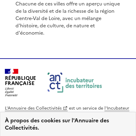
Chacune de ces villes offre un aperçu unique
de la diversité et de la richesse de la région
Centre-Val de Loire, avec un mélange
d'histoire, de culture, de nature et
d'économie.
RÉPUBLIQUE
FRANÇAISE
L'Annuaire des Collectivités
est un service de
l'Incubateur
des Territoires
, une mission de
l'Agence Nationale de la
À propos des cookies sur l'Annuaire des
Cohésion des Territoires
. Le code source de ce site web
Collectivités.
est disponible en licence libre. Le design de ce site est conçu