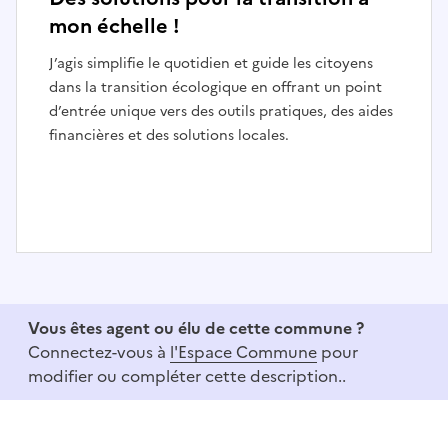
mon échelle !
J’agis simplifie le quotidien et guide les citoyens
dans la transition écologique en offrant un point
d’entrée unique vers des outils pratiques, des aides
financières et des solutions locales.
I
t
e
Vous êtes agent ou élu de cette commune ?
m
Connectez-vous à
l'Espace Commune
pour
1
modifier ou compléter cette description..
o
f
3