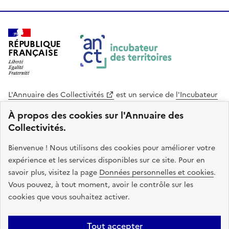
RÉPUBLIQUE
FRANÇAISE
L'Annuaire des Collectivités
est un service de
l'Incubateur
des Territoires
, une mission de
l'Agence Nationale de la
À propos des cookies sur l'Annuaire des
Cohésion des Territoires
. Le code source de ce site web
Collectivités.
est disponible en licence libre. Le design de ce site est conçu
avec le système de design de l’État.
Bienvenue ! Nous utilisons des cookies pour améliorer votre
expérience et les services disponibles sur ce site. Pour en
legifrance.gouv.fr
info.gouv.fr
savoir plus, visitez la page
Données personnelles et cookies
.
Vous pouvez, à tout moment, avoir le contrôle sur les
service-public.gouv.fr
data.gouv.fr
cookies que vous souhaitez activer.
Plan du site
Accessibilite : non conforme
Mentions légales
Tout accepter