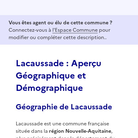
I
t
e
Vous êtes agent ou élu de cette commune ?
m
Connectez-vous à
l'Espace Commune
pour
1
modifier ou compléter cette description..
o
f
3
Lacaussade : Aperçu
Géographique et
Démographique
Géographie de Lacaussade
Lacaussade est une commune française
située dans la
région Nouvelle-Aquitaine
,