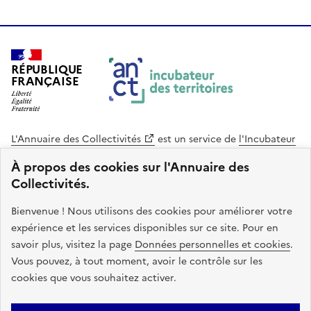
RÉPUBLIQUE
FRANÇAISE
L'Annuaire des Collectivités
est un service de
l'Incubateur
des Territoires
, une mission de
l'Agence Nationale de la
À propos des cookies sur l'Annuaire des
Cohésion des Territoires
. Le code source de ce site web
Collectivités.
est disponible en licence libre. Le design de ce site est conçu
avec le système de design de l’État.
Bienvenue ! Nous utilisons des cookies pour améliorer votre
expérience et les services disponibles sur ce site. Pour en
legifrance.gouv.fr
info.gouv.fr
savoir plus, visitez la page
Données personnelles et cookies
.
Vous pouvez, à tout moment, avoir le contrôle sur les
service-public.gouv.fr
data.gouv.fr
cookies que vous souhaitez activer.
Plan du site
Accessibilite : non conforme
Mentions légales