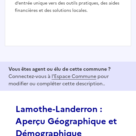
d’entrée unique vers des outils pratiques, des aides
financières et des solutions locales.
I
t
e
Vous êtes agent ou élu de cette commune ?
m
Connectez-vous à
l'Espace Commune
pour
1
modifier ou compléter cette description..
o
f
3
Lamothe-Landerron :
Aperçu Géographique et
Démographique