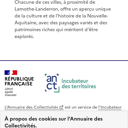
Chacune de ces villes, à proximité de
Lamothe-Landerron, offre un aperçu unique
de la culture et de l'histoire de la Nouvelle-
Aquitaine, avec des paysages variés et des
patrimoines riches qui méritent d'être
explorés.
RÉPUBLIQUE
FRANÇAISE
L'Annuaire des Collectivités
est un service de
l'Incubateur
des Territoires
, une mission de
l'Agence Nationale de la
À propos des cookies sur l'Annuaire des
Cohésion des Territoires
. Le code source de ce site web
Collectivités.
est disponible en licence libre. Le design de ce site est conçu