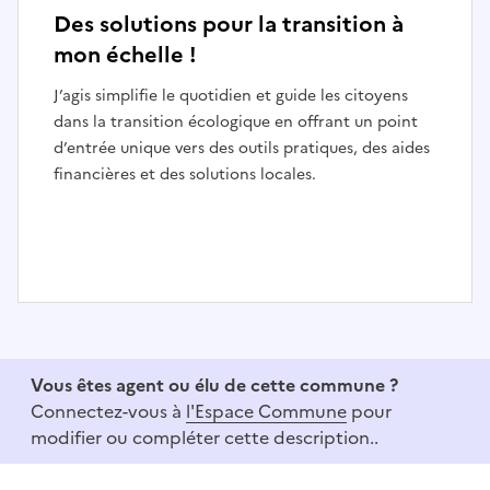
Des solutions pour la transition à
mon échelle !
J’agis simplifie le quotidien et guide les citoyens
dans la transition écologique en offrant un point
d’entrée unique vers des outils pratiques, des aides
financières et des solutions locales.
I
t
e
Vous êtes agent ou élu de cette commune ?
m
Connectez-vous à
l'Espace Commune
pour
1
modifier ou compléter cette description..
o
f