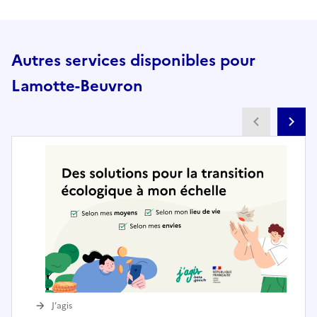
Autres services disponibles pour
Lamotte-Beuvron
Partenai
Pa
J’agis