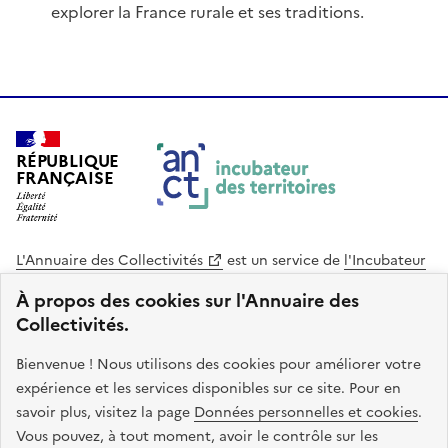
explorer la France rurale et ses traditions.
RÉPUBLIQUE
FRANÇAISE
L'Annuaire des Collectivités
est un service de
l'Incubateur
des Territoires
, une mission de
l'Agence Nationale de la
À propos des cookies sur l'Annuaire des
Cohésion des Territoires
. Le code source de ce site web
Collectivités.
est disponible en licence libre. Le design de ce site est conçu
avec le système de design de l’État.
Bienvenue ! Nous utilisons des cookies pour améliorer votre
expérience et les services disponibles sur ce site. Pour en
legifrance.gouv.fr
info.gouv.fr
savoir plus, visitez la page
Données personnelles et cookies
.
Vous pouvez, à tout moment, avoir le contrôle sur les