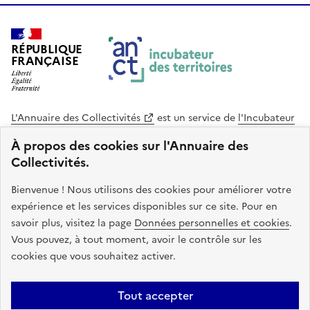
RÉPUBLIQUE
FRANÇAISE
L'Annuaire des Collectivités
est un service de
l'Incubateur
des Territoires
, une mission de
l'Agence Nationale de la
À propos des cookies sur l'Annuaire des
Cohésion des Territoires
. Le code source de ce site web
Collectivités.
est disponible en licence libre. Le design de ce site est conçu
avec le système de design de l’État.
Bienvenue ! Nous utilisons des cookies pour améliorer votre
expérience et les services disponibles sur ce site. Pour en
legifrance.gouv.fr
info.gouv.fr
savoir plus, visitez la page
Données personnelles et cookies
.
Vous pouvez, à tout moment, avoir le contrôle sur les
service-public.gouv.fr
data.gouv.fr
cookies que vous souhaitez activer.
Plan du site
Accessibilite : non conforme
Mentions légales
Tout accepter