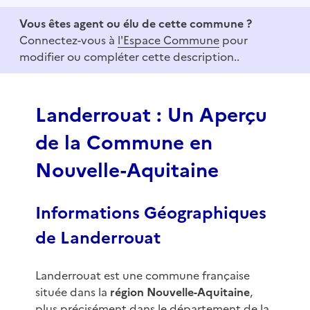
e
Vous êtes agent ou élu de cette commune ?
m
Connectez-vous à
l'Espace Commune
pour
1
modifier ou compléter cette description..
o
f
3
Landerrouat : Un Aperçu
de la Commune en
Nouvelle-Aquitaine
Informations Géographiques
de Landerrouat
Landerrouat est une commune française
située dans la
région Nouvelle-Aquitaine
,
plus précisément dans le département de la