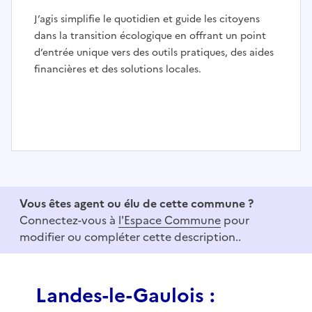
J’agis simplifie le quotidien et guide les citoyens
dans la transition écologique en offrant un point
d’entrée unique vers des outils pratiques, des aides
financières et des solutions locales.
I
t
e
Vous êtes agent ou élu de cette commune ?
m
Connectez-vous à
l'Espace Commune
pour
1
modifier ou compléter cette description..
o
f
3
Landes-le-Gaulois :