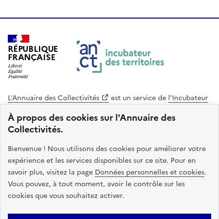
RÉPUBLIQUE
FRANÇAISE
L'Annuaire des Collectivités
est un service de
l'Incubateur
des Territoires
, une mission de
l'Agence Nationale de la
À propos des cookies sur l'Annuaire des
Cohésion des Territoires
. Le code source de ce site web
Collectivités.
est disponible en licence libre. Le design de ce site est conçu
avec le système de design de l’État.
Bienvenue ! Nous utilisons des cookies pour améliorer votre
expérience et les services disponibles sur ce site. Pour en
legifrance.gouv.fr
info.gouv.fr
savoir plus, visitez la page
Données personnelles et cookies
.
Vous pouvez, à tout moment, avoir le contrôle sur les
service-public.gouv.fr
data.gouv.fr
cookies que vous souhaitez activer.
Plan du site
Accessibilite : non conforme
Mentions légales