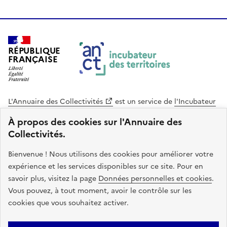
RÉPUBLIQUE
FRANÇAISE
L'Annuaire des Collectivités
est un service de
l'Incubateur
des Territoires
, une mission de
l'Agence Nationale de la
À propos des cookies sur l'Annuaire des
Cohésion des Territoires
. Le code source de ce site web
Collectivités.
est disponible en licence libre. Le design de ce site est conçu
avec le système de design de l’État.
Bienvenue ! Nous utilisons des cookies pour améliorer votre
expérience et les services disponibles sur ce site. Pour en
legifrance.gouv.fr
info.gouv.fr
savoir plus, visitez la page
Données personnelles et cookies
.
Vous pouvez, à tout moment, avoir le contrôle sur les
service-public.gouv.fr
data.gouv.fr
cookies que vous souhaitez activer.
Plan du site
Accessibilite : non conforme
Mentions légales