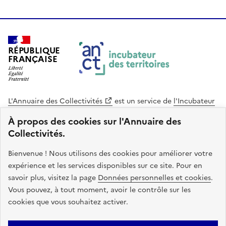
RÉPUBLIQUE
FRANÇAISE
L'Annuaire des Collectivités
est un service de
l'Incubateur
des Territoires
, une mission de
l'Agence Nationale de la
À propos des cookies sur l'Annuaire des
Cohésion des Territoires
. Le code source de ce site web
Collectivités.
est disponible en licence libre. Le design de ce site est conçu
avec le système de design de l’État.
Bienvenue ! Nous utilisons des cookies pour améliorer votre
expérience et les services disponibles sur ce site. Pour en
legifrance.gouv.fr
info.gouv.fr
savoir plus, visitez la page
Données personnelles et cookies
.
Vous pouvez, à tout moment, avoir le contrôle sur les
service-public.gouv.fr
data.gouv.fr
cookies que vous souhaitez activer.
Plan du site
Accessibilite : non conforme
Mentions légales