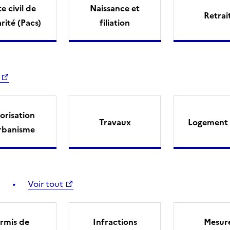
e civil de
Naissance et
Retrai
arité (Pacs)
filiation
orisation
Travaux
Logement 
rbanisme
Voir tout
rmis de
Infractions
Mesur