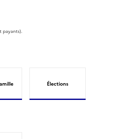
t payants).
amille
Élections