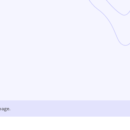
page.