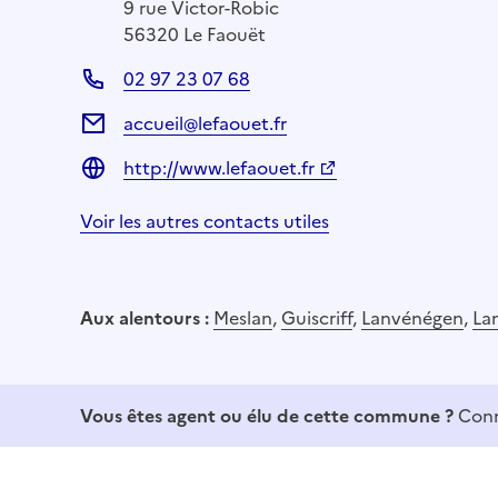
9 rue Victor-Robic
56320 Le Faouët
02 97 23 07 68
accueil@lefaouet.fr
http://www.lefaouet.fr
Voir les autres contacts utiles
Aux alentours :
Meslan
,
Guiscriff
,
Lanvénégen
,
La
Vous êtes agent ou élu de cette commune ?
Conn