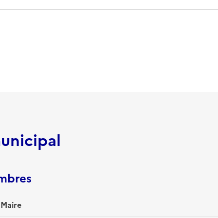
unicipal
embres
 Maire