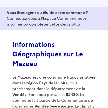
t
e
Vous êtes agent ou élu de cette commune ?
m
Connectez-vous à
l'Espace Commune
pour
1
modifier ou compléter cette description..
o
f
3
Informations
Géographiques sur Le
Mazeau
Le Mazeau est une commune française située
dans la
région Pays de la Loire
, plus
précisément dans le département de la
Vendée
. Son code postal est
85420
. La
commune fait partie de la Communauté de
Communes
Vendée Sèvre Autise
. Le climat y