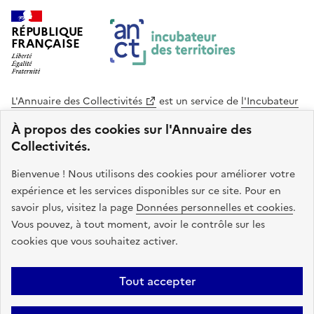
RÉPUBLIQUE
FRANÇAISE
L'Annuaire des Collectivités
est un service de
l'Incubateur
des Territoires
, une mission de
l'Agence Nationale de la
À propos des cookies sur l'Annuaire des
Cohésion des Territoires
. Le code source de ce site web
Collectivités.
est disponible en licence libre. Le design de ce site est conçu
avec le système de design de l’État.
Bienvenue ! Nous utilisons des cookies pour améliorer votre
expérience et les services disponibles sur ce site. Pour en
legifrance.gouv.fr
info.gouv.fr
savoir plus, visitez la page
Données personnelles et cookies
.
Vous pouvez, à tout moment, avoir le contrôle sur les
service-public.gouv.fr
data.gouv.fr
cookies que vous souhaitez activer.
Plan du site
Accessibilite : non conforme
Mentions légales
Tout accepter
Politique de confidentialité
Gestion des cookies
FAQ
Kit de