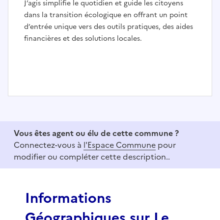
J’agis simplifie le quotidien et guide les citoyens
dans la transition écologique en offrant un point
d’entrée unique vers des outils pratiques, des aides
financières et des solutions locales.
I
t
e
Vous êtes agent ou élu de cette commune ?
m
Connectez-vous à
l'Espace Commune
pour
1
modifier ou compléter cette description..
o
f
3
Informations
Géographiques sur Le