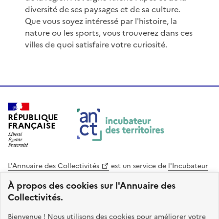
diversité de ses paysages et de sa culture.
Que vous soyez intéressé par l'histoire, la
nature ou les sports, vous trouverez dans ces
villes de quoi satisfaire votre curiosité.
RÉPUBLIQUE
FRANÇAISE
L'Annuaire des Collectivités
est un service de
l'Incubateur
des Territoires
, une mission de
l'Agence Nationale de la
À propos des cookies sur l'Annuaire des
Cohésion des Territoires
. Le code source de ce site web
Collectivités.
est disponible en licence libre. Le design de ce site est conçu
avec le système de design de l’État.
Bienvenue ! Nous utilisons des cookies pour améliorer votre