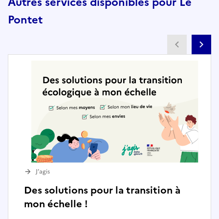
Autres services disponibles pour Le
Pontet
Partenai
Pa
J’agis
Des solutions pour la transition à
mon échelle !