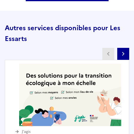
Autres services disponibles pour Les
Essarts
Partenai
Pa
J’agis