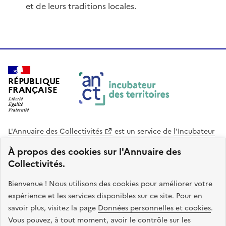
et de leurs traditions locales.
RÉPUBLIQUE
FRANÇAISE
L'Annuaire des Collectivités
est un service de
l'Incubateur
des Territoires
, une mission de
l'Agence Nationale de la
À propos des cookies sur l'Annuaire des
Cohésion des Territoires
. Le code source de ce site web
Collectivités.
est disponible en licence libre. Le design de ce site est conçu
avec le système de design de l’État.
Bienvenue ! Nous utilisons des cookies pour améliorer votre
expérience et les services disponibles sur ce site. Pour en
legifrance.gouv.fr
info.gouv.fr
savoir plus, visitez la page
Données personnelles et cookies
.
Vous pouvez, à tout moment, avoir le contrôle sur les