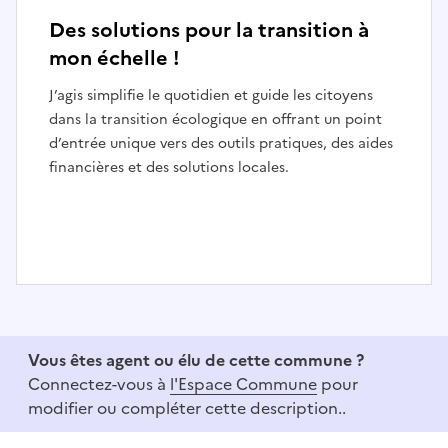
Des solutions pour la transition à
mon échelle !
J’agis simplifie le quotidien et guide les citoyens
dans la transition écologique en offrant un point
d’entrée unique vers des outils pratiques, des aides
financières et des solutions locales.
I
t
e
Vous êtes agent ou élu de cette commune ?
m
Connectez-vous à
l'Espace Commune
pour
1
modifier ou compléter cette description..
o
f