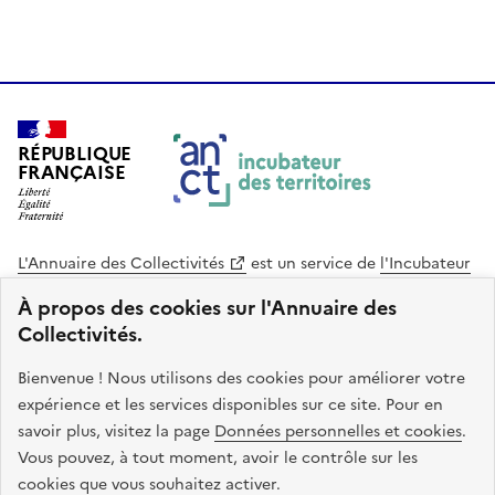
RÉPUBLIQUE
FRANÇAISE
L'Annuaire des Collectivités
est un service de
l'Incubateur
des Territoires
, une mission de
l'Agence Nationale de la
À propos des cookies sur l'Annuaire des
Cohésion des Territoires
. Le code source de ce site web
Collectivités.
est disponible en licence libre. Le design de ce site est conçu
avec le système de design de l’État.
Bienvenue ! Nous utilisons des cookies pour améliorer votre
expérience et les services disponibles sur ce site. Pour en
legifrance.gouv.fr
info.gouv.fr
savoir plus, visitez la page
Données personnelles et cookies
.
Vous pouvez, à tout moment, avoir le contrôle sur les
service-public.gouv.fr
data.gouv.fr
cookies que vous souhaitez activer.