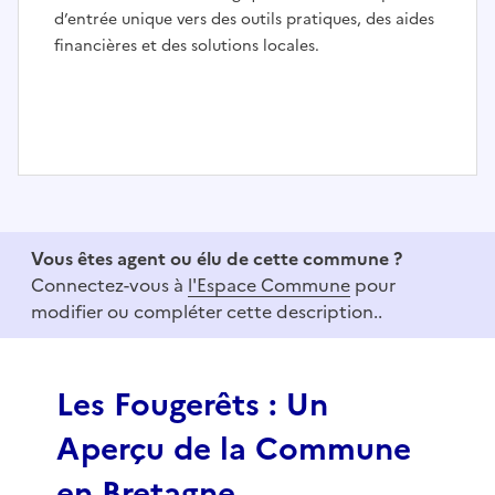
d’entrée unique vers des outils pratiques, des aides
financières et des solutions locales.
I
t
e
Vous êtes agent ou élu de cette commune ?
m
Connectez-vous à
l'Espace Commune
pour
1
modifier ou compléter cette description..
o
f
3
Les Fougerêts : Un
Aperçu de la Commune
en Bretagne