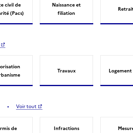
e civil de
Naissance et
Retrai
arité (Pacs)
filiation
orisation
Travaux
Logement 
rbanisme
Voir tout
rmis de
Infractions
Mesur