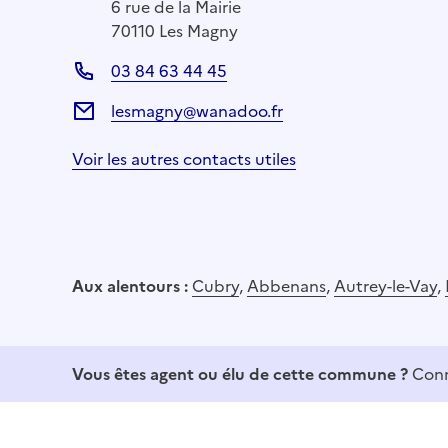
6 rue de la Mairie
70110 Les Magny
03 84 63 44 45
lesmagny@wanadoo.fr
Voir les autres contacts utiles
Aux alentours :
Cubry
,
Abbenans
,
Autrey-le-Vay
,
Vous êtes agent ou élu de cette commune ?
Conn