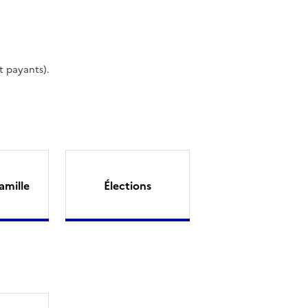
t payants).
amille
Élections