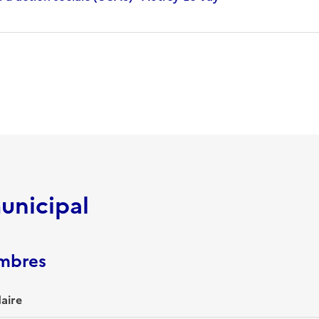
unicipal
embres
aire