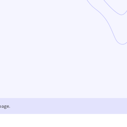
page.